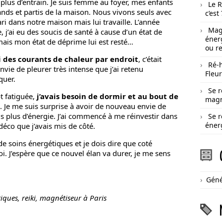
 plus d’entrain. Je suis femme au foyer, mes enfants
Le R
ands et partis de la maison. Nous vivons seuls avec
c’est 
i dans notre maison mais lui travaille. L’année
Magn
, j’ai eu des soucis de santé à cause d’un état de
éner
s mais mon état de déprime lui est resté…
ou r
ti des courants de chaleur par endroit
, c’était
Ré-
nvie de pleurer très intense que j’ai retenu
Fleu
quer.
Se 
ôt fatiguée,
j’avais besoin de dormir et au bout de
magn
. Je me suis surprise à avoir de nouveau envie de
ais plus d’énergie. J’ai commencé à me réinvestir dans
Se r
éner
éco que j’avais mis de côté.
e soins énergétiques et je dois dire que coté
oi. J’espère que ce nouvel élan va durer, je me sens
Géné
iques, reiki, magnétiseur à Paris