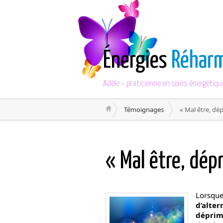
Énergies
Réhar
Adèle – praticienne en soins énergétiqu
Témoignages
« Mal être, dé
« Mal être, dép
Lorsque 
d’alter
dépri