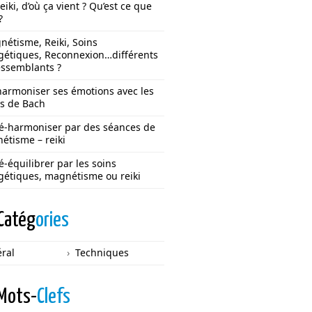
eiki, d’où ça vient ? Qu’est ce que
?
étisme, Reiki, Soins
gétiques, Reconnexion…différents
essemblants ?
harmoniser ses émotions avec les
rs de Bach
ré-harmoniser par des séances de
étisme – reiki
é-équilibrer par les soins
gétiques, magnétisme ou reiki
Catég
ories
ral
Techniques
Mots-
Clefs