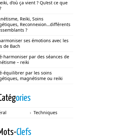
eiki, d’où ça vient ? Qu’est ce que
?
étisme, Reiki, Soins
gétiques, Reconnexion…différents
essemblants ?
harmoniser ses émotions avec les
rs de Bach
ré-harmoniser par des séances de
étisme – reiki
é-équilibrer par les soins
gétiques, magnétisme ou reiki
Catég
ories
ral
Techniques
Mots-
Clefs