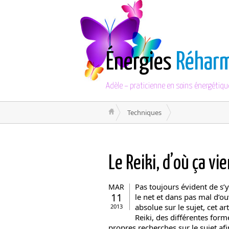
Énergies
Réhar
Adèle – praticienne en soins énergétiqu
Techniques
Le Reiki, d’où ça vi
Pas toujours évident de s’y
MAR
11
le net et dans pas mal d’o
absolue sur le sujet, cet 
2013
Reiki, des différentes form
propres recherches sur le sujet afin