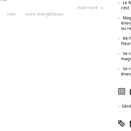
Le R
read more →
c’est 
·
reiki
·
soins énergétiques
Magn
éner
ou r
Ré-
Fleu
Se 
magn
Se r
éner
Géné